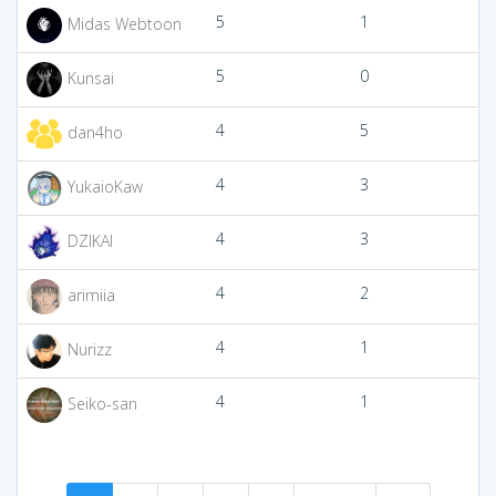
5
1
Midas Webtoon
5
0
Kunsai
4
5
dan4ho
4
3
YukaioKaw
4
3
DZIKAI
4
2
arimiia
4
1
Nurizz
4
1
Seiko-san