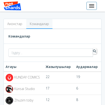
Toggle
navigati
Анонстар
Командалар
Командалар
Атауы
Жазылушылар
Аудармалар
22
19
KUNDAY COMICS
17
6
Künsai Studio
12
8
Zhuzim toby