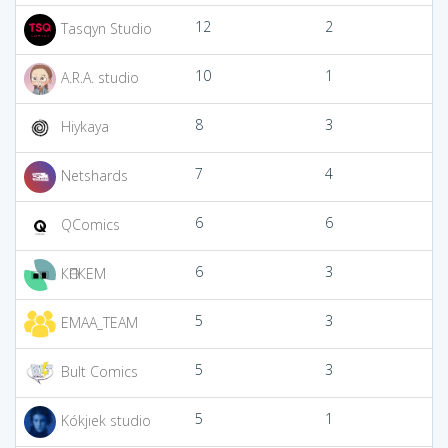
12
2
Tasqyn Studio
10
1
A.R.A. studio
8
3
Hiykaya
7
4
Netshards
6
6
QComics
6
3
КӨПКЕМ
5
3
EMAA_TEAM
5
3
Bult Comics
5
1
Kókjıek studio