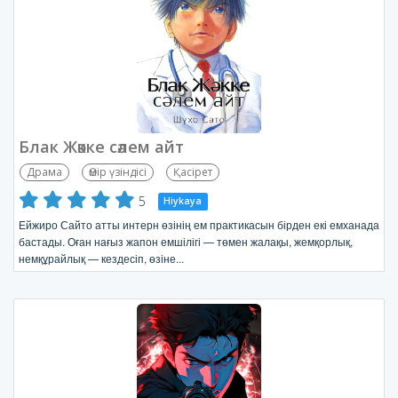
Блак Жәкке сәлем айт
Драма
Өмір үзіндісі
Қасірет
5
Hiykaya
Ейжиро Сайто атты интерн өзінің ем практикасын бірден екі емханада
бастады. Оған нағыз жапон емшілігі — төмен жалақы, жемқорлық,
немқұрайлық — кездесіп, өзіне...