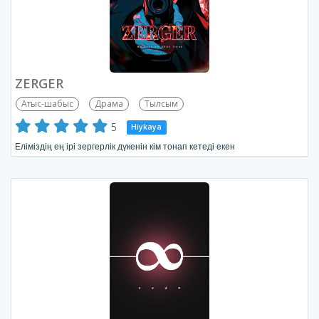
ZERGER
Атыс-шабыс
Драма
Тылсым
5
Hiykaya
Еліміздің ең ірі зергерлік дүкенін кім тонап кетеді екен