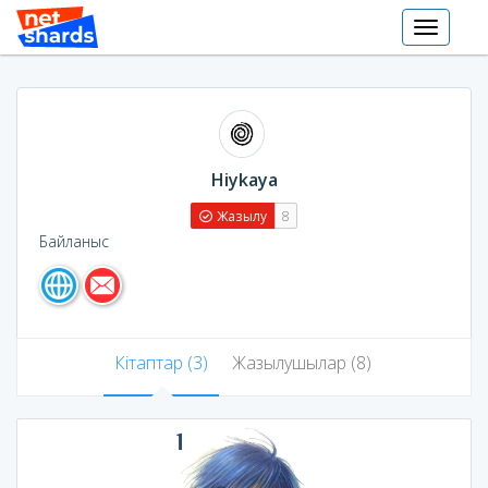
Toggle
navigati
Hiykaya
Жазылу
8
Байланыс
Кітаптар (3)
Жазылушылар (8)