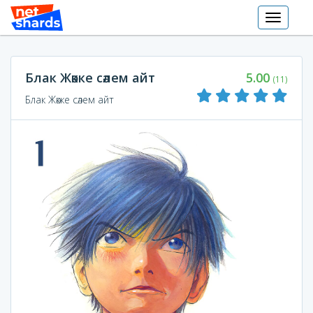
Toggle
navigati
Блак Жәкке сәлем айт
5.00
(11)
Блак Жәкке сәлем айт