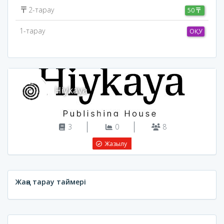
2-тарау
50
1-тарау
ОҚУ
Hiykaya
3
0
8
Жазылу
Жаңа тарау таймері