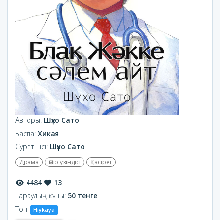
Авторы:
Шүхо Сато
Баспа:
Хикая
Суретшісі:
Шүхо Сато
Драма
Өмір үзіндісі
Қасірет
4484
13
Тараудың құны:
50 тенге
Топ:
Hiykaya