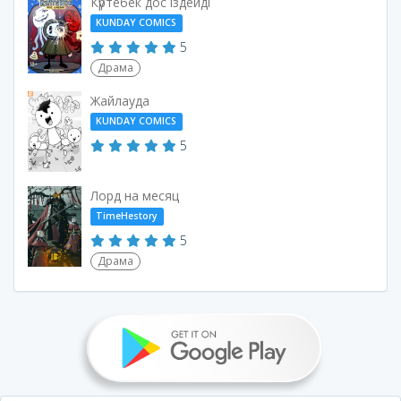
Күртебек дос іздейді
KUNDAY COMICS
5
Драма
Жайлауда
KUNDAY COMICS
5
Лорд на месяц
TimeHestory
5
Драма