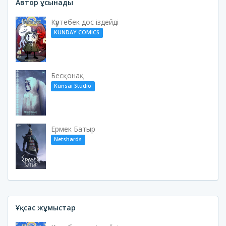
Автор ұсынады
Күртебек дос іздейді
KUNDAY COMICS
Бесқонақ
Künsai Studio
Ермек Батыр
Netshards
Ұқсас жұмыстар