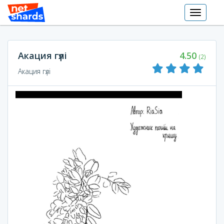
Toggle
navigati
Акация гүлі
4.50
(2)
Акация гүлі