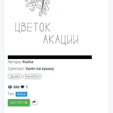
Авторы:
RiaSia
Суретшісі:
Ушёл на крышу
Драма
Махаббат
886
1
Топ:
RiaSia
БАСТАП ОҚУ