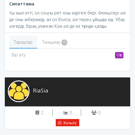
Сипаттама
Үш жыл өтті, ол соңғы рет оны көргелі бері. Өкініштері әлі
де оны жібермеді, ал ол болса, әлі терең ұйқыда еді. Убау
өзгерді, бірақ уланған Кои әлі де өз түсінде қалды.
Тараулар
Талқылау
0
Бір ату
ОҚУ
RiaSia
2
0
0
Жазылу