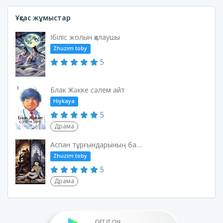
Ұқсас жұмыстар
Ібіліс жолын қалаушы
Zhuzim toby
5
Блак Жәкке сәлем айт
Hiykaya
5
Драма
Аспан тұрғындарының батасы
Zhuzim toby
5
Драма