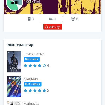
КӨПКЕМ
3
0
6
Жазылу
Ұқсас жұмыстар
Ермек Батыр
Netshards
4
ҚазақMan
Bult Comics
5
Жайлауда