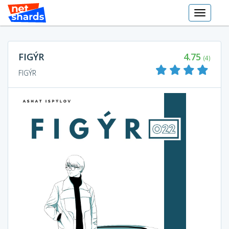
Toggle
navigati
FIGÝR
4.75
(4)
FIGÝR