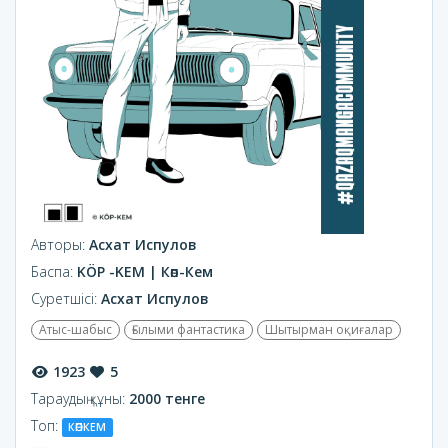
Авторы:
Асхат Испулов
Баспа:
KÖP -KEM | Көп-Кем
Суретшісі:
Асхат Испулов
Атыс-шабыс
Ғылыми фантастика
Шытырман оқиғалар
1923
5
Тараудың құны:
2000 тенге
Топ:
КӨПКЕМ