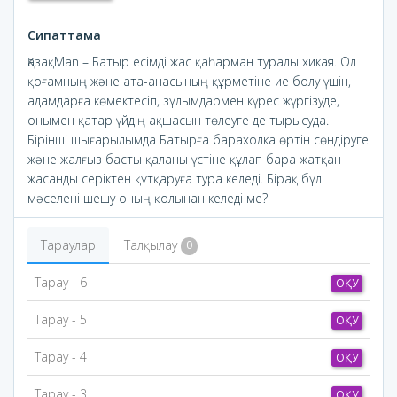
Сипаттама
ҚазақMan – Батыр есімді жас қаһарман туралы хикая. Ол
қоғамның және ата-анасының құрметіне ие болу үшін,
адамдарға көмектесіп, зұлымдармен күрес жүргізуде,
онымен қатар үйдің ақшасын төлеуге де тырысуда.
Бірінші шығарылымда Батырға барахолка өртін сөндіруге
және жалғыз басты қаланы үстіне құлап бара жатқан
жасанды серіктен құтқаруға тура келеді. Бірақ бұл
мәселені шешу оның қолынан келеді ме?
Тараулар
Талқылау
0
Тарау - 6
ОҚУ
Тарау - 5
ОҚУ
Тарау - 4
ОҚУ
Тарау - 3
ОҚУ