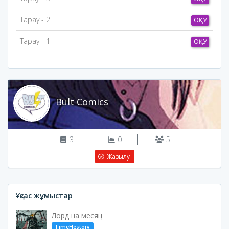
Тарау - 2
ОҚУ
Тарау - 1
ОҚУ
Bult Comics
3
0
5
Жазылу
Ұқсас жұмыстар
Лорд на месяц
TimeHestory