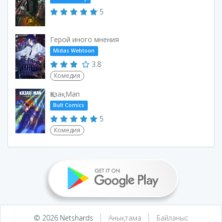
5
Герой иного мнения
Midas Webtoon
3.8
Комедия
ҚазақMan
Bult Comics
5
Комедия
© 2026 Netshards
Анықтама
Байланыс