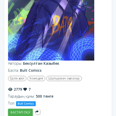
Авторы:
Бексултан Казыбек
Баспа:
Bult Comics
Ерлік қиял
Комедия
Шытырман оқиғалар
2779
7
Тараудың құны:
500 тенге
Топ:
Bult Comics
БАСТАП ОҚУ