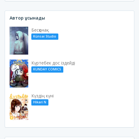
Автор ұсынады
Бесқонақ
Künsai Studio
Күртебек дос іздейді
KUNDAY COMICS
Күздің күні
Hikari N