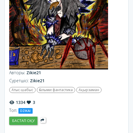
Авторы:
Zikie21
Суретшісі:
Zikie21
Атыс-шабыс
Ғылыми фантастика
Ақырзаман
1334
3
Топ:
DZIKAI
БАСТАП ОҚУ