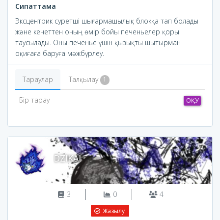
Сипаттама
Эксцентрик суретші шығармашылық блокқа тап болады
және кенеттен оның өмір бойы печеньелер қоры
таусылады. Оны печенье үшін қызықты шытырман
оқиғаға баруға мәжбүрлеу.
Тараулар
Талқылау
1
Бір тарау
ОҚУ
DZIKAI
3
0
4
Жазылу