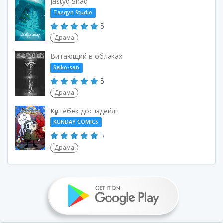
Jastyq Shaq
Tasqyn Studio
5
Драма
Витающий в облаках
Seiko-san
5
Драма
Күртебек дос іздейді
KUNDAY COMICS
5
Драма