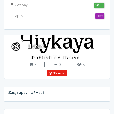
2-тарау
50
1-тарау
ОҚУ
Hiykaya
3
0
8
Жазылу
Жаңа тарау таймері