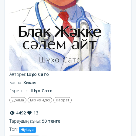
Авторы:
Шүхо Сато
Баспа:
Хикая
Суретшісі:
Шүхо Сато
Драма
Өмір үзіндісі
Қасірет
4492
13
Тараудың құны:
50 тенге
Топ:
Hiykaya