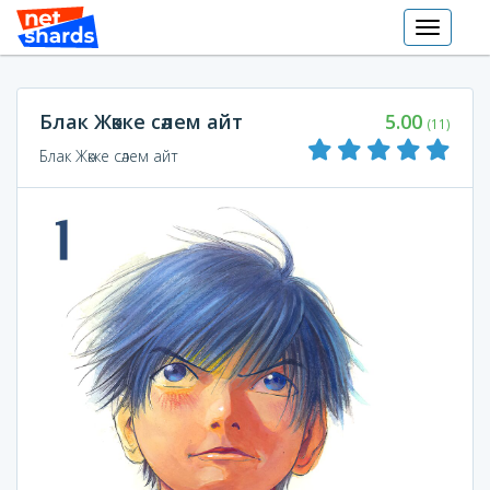
Toggle
navigati
Блак Жәкке сәлем айт
5.00
(11)
Блак Жәкке сәлем айт