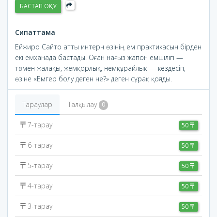
БАСТАП ОҚУ
Сипаттама
Ейжиро Сайто атты интерн өзінің ем практикасын бірден
екі емханада бастады. Оған нағыз жапон емшілігі —
төмен жалақы, жемқорлық, немқұрайлық — кездесіп,
өзіне «Емгер болу деген не?» деген сұрақ қояды.
Тараулар
Талқылау
0
7-тарау
50
6-тарау
50
5-тарау
50
4-тарау
50
3-тарау
50