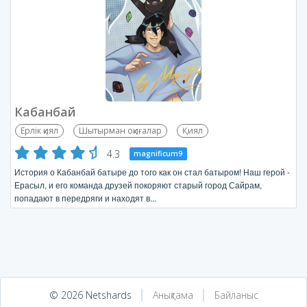
Кабанбай
Ерлік қиял
Шытырман оқиғалар
Қиял
4.3
magnificum9
История о Кабанбай батыре до того как он стал батыром! Наш герой -
Ерасыл, и его команда друзей покоряют старый город Сайрам,
попадают в передряги и находят в...
© 2026 Netshards
Анықтама
Байланыс