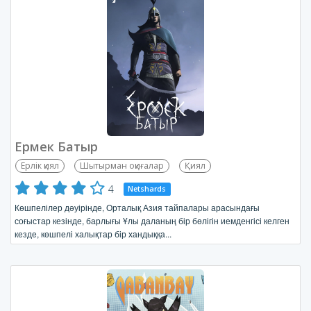
Ермек Батыр
Ерлік қиял
Шытырман оқиғалар
Қиял
4
Netshards
Көшпелілер дәуірінде, Орталық Азия тайпалары арасындағы
соғыстар кезінде, барлығы Ұлы даланың бір бөлігін иемденгісі келген
кезде, көшпелі халықтар бір хандыққа...