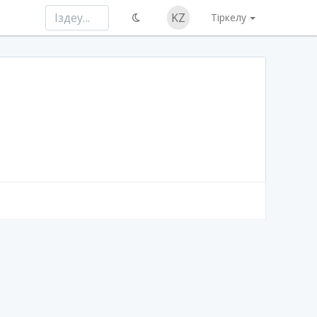
KZ
Тіркелу