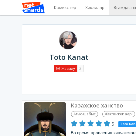
Комикстер
Хикаялар
Қоғамдаст
Toto Kanat
Жазылу
2
Казахское ханство
Атыс-шабыс
Жекпе-жек өнері
5
Toto Kan
Во время правления кипчакског