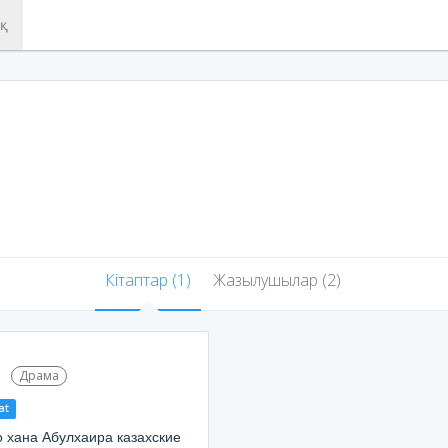
ық
Кітаптар (1)
Жазылушылар (2)
Драма
at
о хана Абулхаира казахские