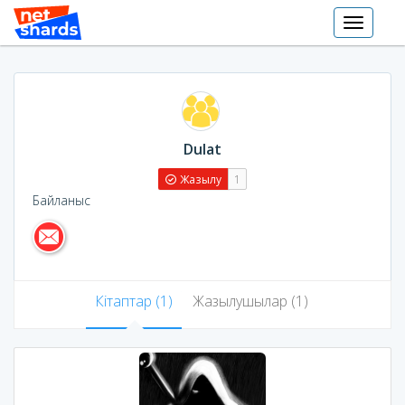
Toggle
navigati
Dulat
Жазылу
1
Байланыс
Кітаптар (1)
Жазылушылар (1)