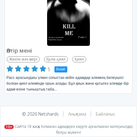
Өлтір мені
Жекпе-жек өнері
Ерлік қиял
Қиял
5
Dulat
Расс арасындағы үлкен соғыстан кейін адамдар әлемнің билеушісі
болған қиял әлемінде орын алады. Бұл қиын және қатыгез әлемде бір
адам өзіне тыныштық таба...
© 2026 Netshards
Анықтама
Байланыс
​ Сайтта 18 жасқа толмаған адамдарға көруге арналмаған материалдар
18+
болуы мүмкін!