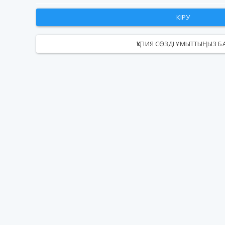
КІРУ
ҚҰПИЯ СӨЗДІ ҰМЫТТЫҢЫЗ Б