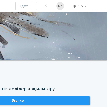
KZ
Тіркелу
ттік желілер арқылы кіру
GOOGLE