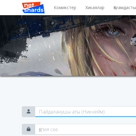
Комикстер
Хикаялар
Қоғамдаст