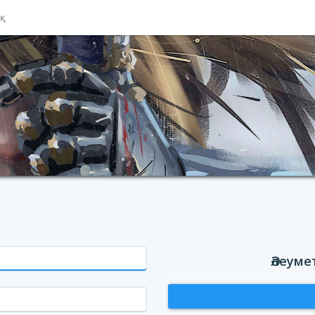
ық
Әлеуме