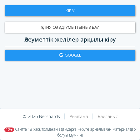
КІРУ
ҚҰПИЯ СӨЗДІ ҰМЫТТЫҢЫЗ БА?
Әлеуметтік желілер арқылы кіру
GOOGLE
© 2026 Netshards
Анықтама
Байланыс
​ Сайтта 18 жасқа толмаған адамдарға көруге арналмаған материалдар
18+
болуы мүмкін!