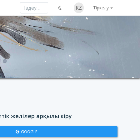
KZ
Тіркелу
ттік желілер арқылы кіру
GOOGLE