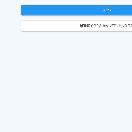
КІРУ
ҚҰПИЯ СӨЗДІ ҰМЫТТЫҢЫЗ Б