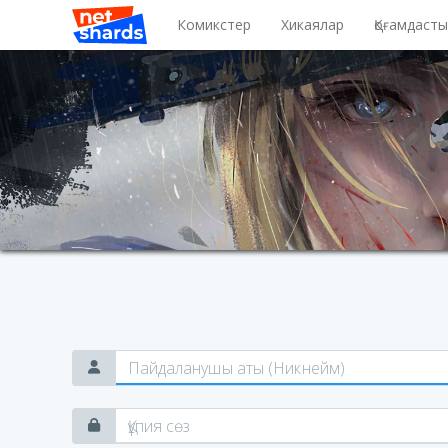
Комикстер
Хикаялар
Қоғамдаст