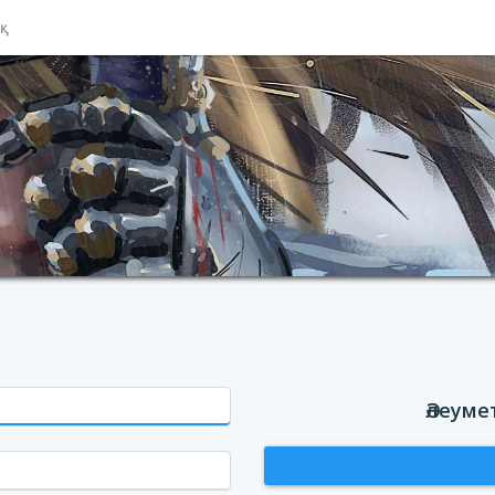
ық
Әлеуме