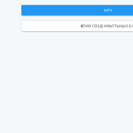
КІРУ
ҚҰПИЯ СӨЗДІ ҰМЫТТЫҢЫЗ Б