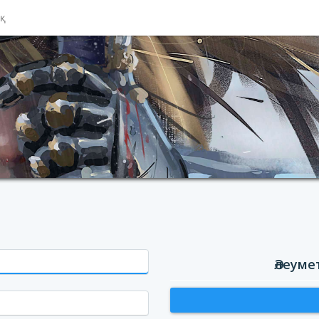
ық
Әлеуме