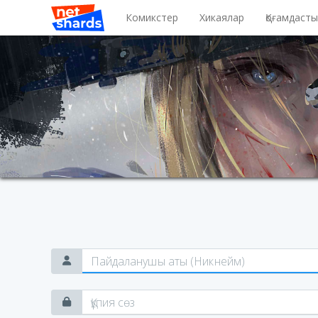
Комикстер
Хикаялар
Қоғамдаст