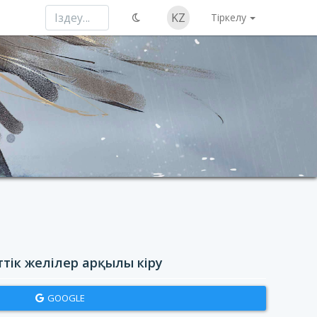
KZ
Тіркелу
ттік желілер арқылы кіру
GOOGLE