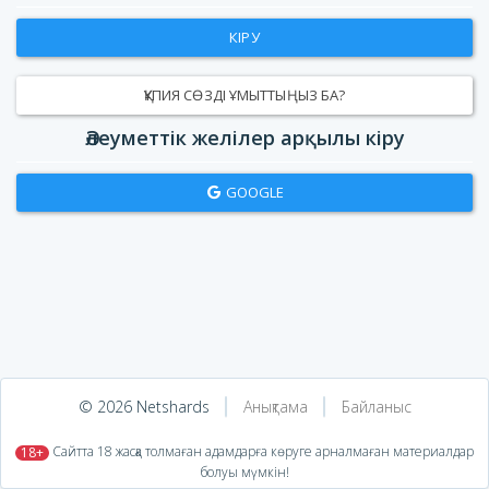
КІРУ
ҚҰПИЯ СӨЗДІ ҰМЫТТЫҢЫЗ БА?
Әлеуметтік желілер арқылы кіру
GOOGLE
© 2026 Netshards
Анықтама
Байланыс
​ Сайтта 18 жасқа толмаған адамдарға көруге арналмаған материалдар
18+
болуы мүмкін!