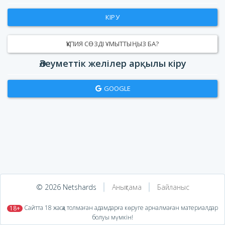
КІРУ
ҚҰПИЯ СӨЗДІ ҰМЫТТЫҢЫЗ БА?
Әлеуметтік желілер арқылы кіру
GOOGLE
© 2026 Netshards
Анықтама
Байланыс
​ Сайтта 18 жасқа толмаған адамдарға көруге арналмаған материалдар
18+
болуы мүмкін!