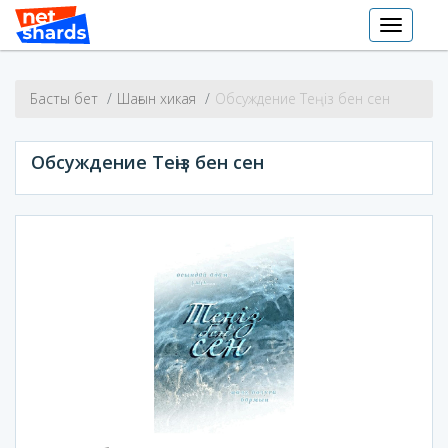
Toggle
navigati
Басты бет
Шағын хикая
Обсуждение Теңіз бен сен
Обсуждение Теңіз бен сен