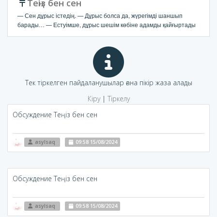
Теңіз бен сен
— Сен дұрыс істедің. — Дұрыс болса да, жүрегімді шаншып
барады… — Естуімше, дұрыс шешім көбіне адамды қайғыртады
Тек тіркелген пайдаланушылар ғана пікір жаза алады
Кіру
|
Тіркелу
Обсуждение Теңіз бен сен
asylsaq
09:58 15/08/2024
Обсуждение Теңіз бен сен
asylsaq
09:58 15/08/2024