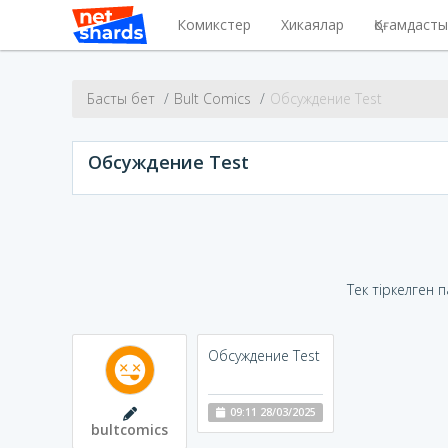
Комикстер
Хикаялар
Қоғамдаст
Басты бет
Bult Comics
Обсуждение Test
Обсуждение Test
Тек тіркелген 
Обсуждение Test
09:11 28/03/2025
bultcomics