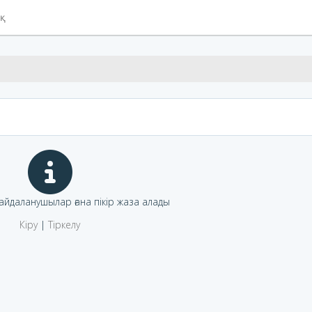
ық
пайдаланушылар ғана пікір жаза алады
Кіру
|
Тіркелу