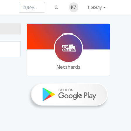
KZ
Тіркелу
Netshards