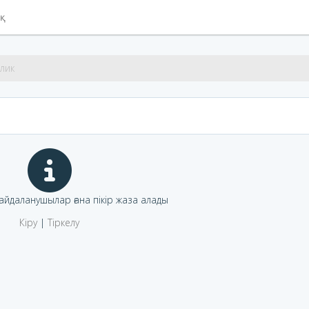
ық
лик
пайдаланушылар ғана пікір жаза алады
Кіру
|
Тіркелу