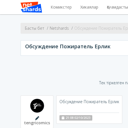
Комикстер
Хикаялар
Қоғамдаст
Басты бет
Netshards
Обсуждение Пожиратель Ер
Обсуждение Пожиратель Ерлик
Тек тіркелген 
Обсуждение Пожиратель Ерлик
21:08 02/10/2023
tengricomics