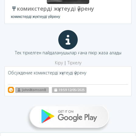
комикстерді жүктеуді үйрену
комикстерді жүктеуді үйрену
Тек тіркелген пайдаланушылар ғана пікір жаза алады
Кіру
|
Тіркелу
Обсуждение комикстерді жүктеуді үйрену
John8tomson8
19:59 12/05/2025