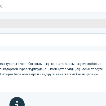
ық
ман туралы хикая. Ол қоғамның және ата-анасының құрметіне ие
ұлымдармен күрес жүргізуде, онымен қатар үйдің ақшасын төлеуге
Батырға барахолка өртін сөндіруге және жалғыз басты қаланы