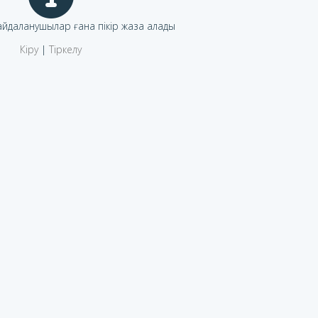
пайдаланушылар ғана пікір жаза алады
Кіру
|
Тіркелу