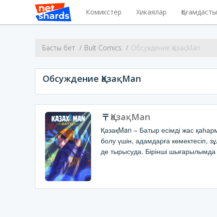
Комикстер
Хикаялар
Қоғамдаст
Басты бет
Bult Comics
Обсуждение ҚазақMan
Обсуждение ҚазақMan
ҚазақMan
ҚазақMan – Батыр есімді жас қаһар
болу үшін, адамдарға көмектесіп, з
де тырысуда. Бірінші шығарылымда 
үстіне...