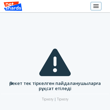
Toggle
navigati
Әрекет тек тіркелген пайдаланушыларға
рұқсат етіледі
Тіркелу
|
Тіркелу