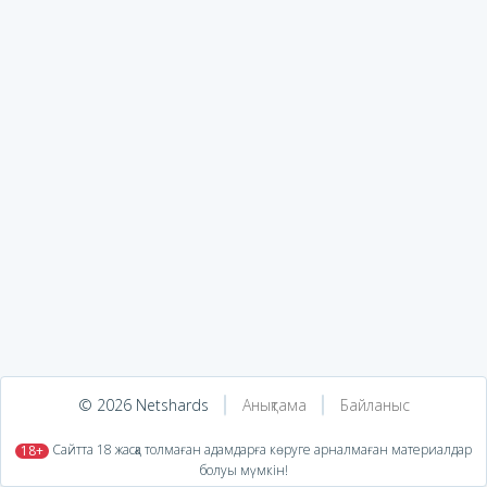
© 2026 Netshards
Анықтама
Байланыс
​ Сайтта 18 жасқа толмаған адамдарға көруге арналмаған материалдар
18+
болуы мүмкін!