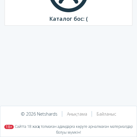
Каталог бос: (
© 2026 Netshards
Анықтама
Байланыс
​ Сайтта 18 жасқа толмаған адамдарға көруге арналмаған материалдар
18+
болуы мүмкін!