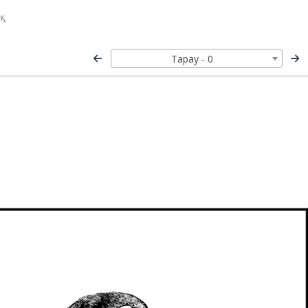
ық
Тарау - 0