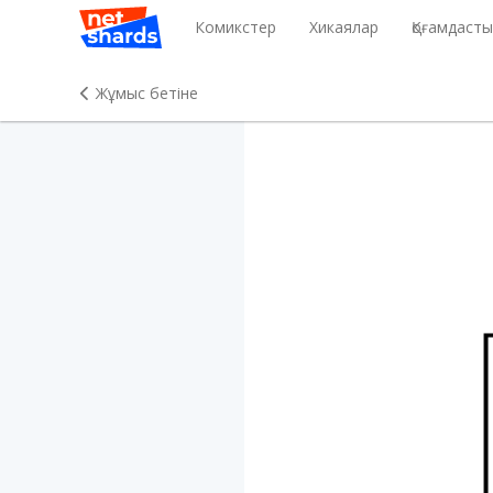
Комикстер
Хикаялар
Қоғамдаст
Жұмыс бетіне