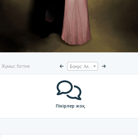
Жұмыс бетіне
.
Бонус: Альбомдардың балама мұқабалары
Пікірлер жоқ