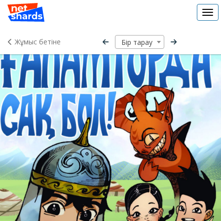
Tog
navi
Жұмыс бетіне
Бір тарау