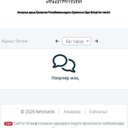
Жұмыс бетіне
.
Бір тарау
Пікірлер жоқ
© 2026 Netshards
Анықтама
Байланыс
​ Сайтта 18 жасқа толмаған адамдарға көруге арналмаған материалдар
18+