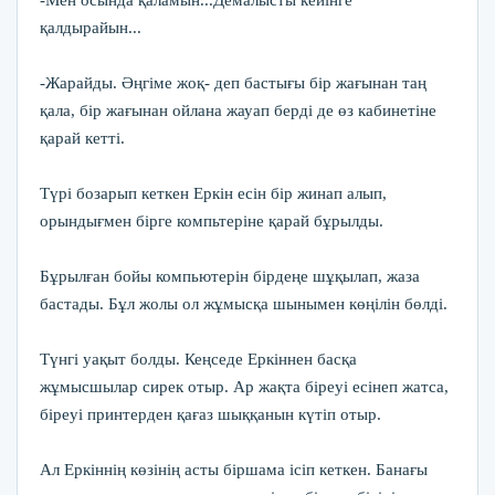
-Мен осында қаламын...Демалысты кейінге
қалдырайын...
-Жарайды. Әңгіме жоқ- деп бастығы бір жағынан таң
қала, бір жағынан ойлана жауап берді де өз кабинетіне
қарай кетті.
Түрі бозарып кеткен Еркін есін бір жинап алып,
орындығмен бірге компьтеріне қарай бұрылды.
Бұрылған бойы компьютерін бірдеңе шұқылап, жаза
бастады. Бұл жолы ол жұмысқа шынымен көңілін бөлді.
Түнгі уақыт болды. Кеңседе Еркіннен басқа
жұмысшылар сирек отыр. Ар жақта біреуі есінеп жатса,
біреуі принтерден қағаз шыққанын күтіп отыр.
Ал Еркіннің көзінің асты біршама ісіп кеткен. Банағы