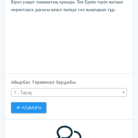
Біраз уақыт тыныштық орнады. Тек Еркін теріп жатқан
пернетақта дауысы кеңсе ішінде сәл жаңғырып тұр.
Айырбас Терминал Зардабы
1 - Тарау
АЛДЫҢҒЫ