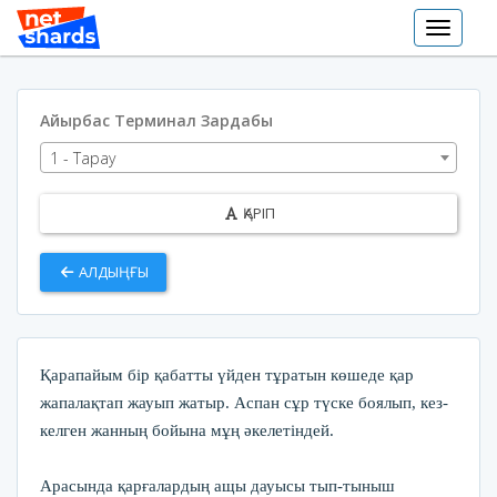
Toggle
navigat
Айырбас Терминал Зардабы
1 - Тарау
ҚАРІП
АЛДЫҢҒЫ
Қарапайым бір қабатты үйден тұратын көшеде қар
жапалақтап жауып жатыр. Аспан сұр түске боялып, кез-
келген жанның бойына мұң әкелетіндей.
Арасында қарғалардың ащы дауысы тып-тыныш