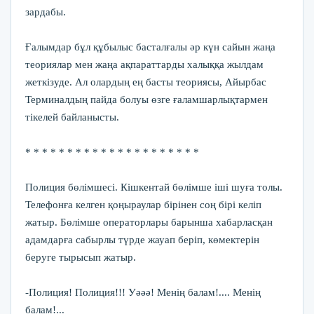
зардабы.
Ғалымдар бұл құбылыс басталғалы әр күн сайын жаңа
теориялар мен жаңа ақпараттарды халыққа жылдам
жеткізуде. Ал олардың ең басты теориясы, Айырбас
Терминалдың пайда болуы өзге ғаламшарлықтармен
тікелей байланысты.
* * * * * * * * * * * * * * * * * * * * *
Полиция бөлімшесі. Кішкентай бөлімше іші шуға толы.
Телефонға келген қоңыраулар бірінен соң бірі келіп
жатыр. Бөлімше операторлары барынша хабарласқан
адамдарға сабырлы түрде жауап беріп, көмектерін
беруге тырысып жатыр.
-Полиция! Полиция!!! Уәәә! Менің балам!.... Менің
балам!...