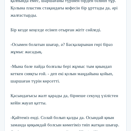
қалпында емес, шаршағаны түрінен бірден білініп тұр.
Қолына пластик стақандағы кофесін бір ұрттады да, әрі
жалғастырды.
Бір кезде кеңседе есінеп отырған жігіт сөйледі.
-Осымен болатын шығар, ә? Басқаларынан гөрі біраз
жұмыс жасадық.
-Мына бәле пайда болғалы бері жұмыс тым қиындап
кеткен сияқты ғой. - деп екі қолын маңдайына қойып,
шаршаған түрін көрсетті.
Қасындағысы жалт қарады да, бірнеше секунд үзілістен
кейін жауап қатты.
-Қайтеміз енді. Солай болып қалды да. Осындай қиын
заманда қиқымдай болсын көмегіміз тиіп жатқан шығар.