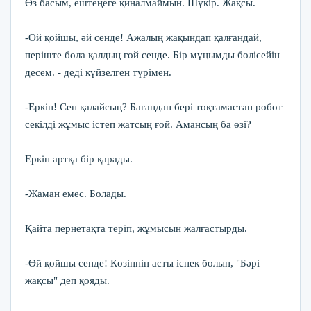
Өз басым, ештеңеге қиналмаймын. Шүкір. Жақсы.
-Өй қойшы, әй сенде! Ажалың жақындап қалғандай,
періште бола қалдың ғой сенде. Бір мұңымды бөлісейін
десем. - деді күйзелген түрімен.
-Еркін! Сен қалайсың? Бағандан бері тоқтамастан робот
секілді жұмыс істеп жатсың ғой. Амансың ба өзі?
Еркін артқа бір қарады.
-Жаман емес. Болады.
Қайта пернетақта теріп, жұмысын жалғастырды.
-Өй қойшы сенде! Көзіңнің асты іспек болып, "Бәрі
жақсы" деп қояды.