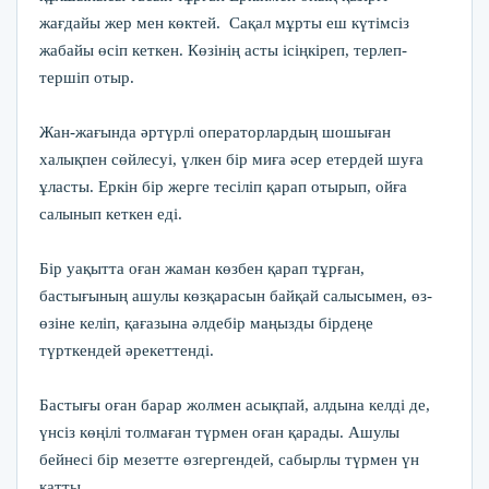
жағдайы жер мен көктей. Сақал мұрты еш күтімсіз
жабайы өсіп кеткен. Көзінің асты ісіңкіреп, терлеп-
тершіп отыр.
Жан-жағында әртүрлі операторлардың шошыған
халықпен сөйлесуі, үлкен бір миға әсер етердей шуға
ұласты. Еркін бір жерге тесіліп қарап отырып, ойға
салынып кеткен еді.
Бір уақытта оған жаман көзбен қарап тұрған,
бастығының ашулы көзқарасын байқай салысымен, өз-
өзіне келіп, қағазына әлдебір маңызды бірдеңе
түрткендей әрекеттенді.
Бастығы оған барар жолмен асықпай, алдына келді де,
үнсіз көңілі толмаған түрмен оған қарады. Ашулы
бейнесі бір мезетте өзгергендей, сабырлы түрмен үн
қатты.