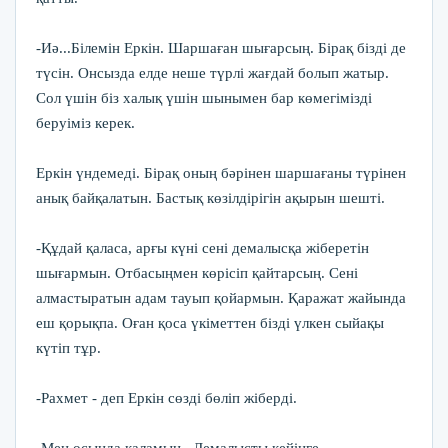
-Иә...Білемін Еркін. Шаршаған шығарсың. Бірақ бізді де
түсін. Онсызда елде неше түрлі жағдай болып жатыр.
Сол үшін біз халық үшін шынымен бар көмегімізді
беруіміз керек.
Еркін үндемеді. Бірақ оның бәрінен шаршағаны түрінен
анық байқалатын. Бастық көзілдірігін ақырын шешті.
-Құдай қаласа, арғы күні сені демалысқа жіберетін
шығармын. Отбасыңмен көрісіп қайтарсың. Сені
алмастыратын адам тауып қойармын. Қаражат жайында
еш қорықпа. Оған қоса үкіметтен бізді үлкен сыйақы
күтіп тұр.
-Рахмет - деп Еркін сөзді бөліп жіберді.