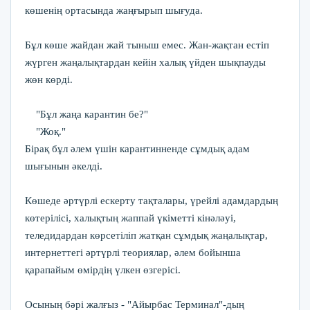
көшенің ортасында жаңғырып шығуда.
Бұл көше жайдан жай тыныш емес. Жан-жақтан естіп
жүрген жаңалықтардан кейін халық үйден шықпауды
жөн көрді.
"Бұл жаңа карантин бе?"
"Жоқ."
Бірақ бұл әлем үшін карантинненде сұмдық адам
шығынын әкелді.
Көшеде әртүрлі ескерту тақталары, үрейлі адамдардың
көтерілісі, халықтың жаппай үкіметті кінәләуі,
теледидардан көрсетіліп жатқан сұмдық жаңалықтар,
интернеттегі әртүрлі теориялар, әлем бойынша
қарапайым өмірдің үлкен өзгерісі.
Осының бәрі жалғыз - "Айырбас Терминал"-дың