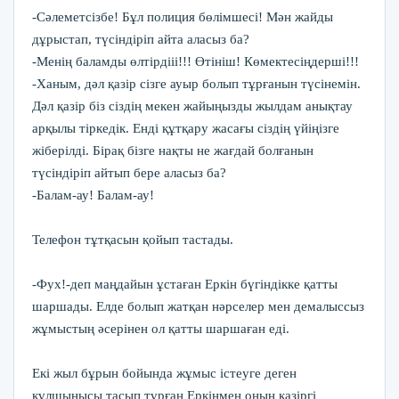
-Сәлеметсізбе! Бұл полиция бөлімшесі! Мән жайды
дұрыстап, түсіндіріп айта аласыз ба?
-Менің баламды өлтірдііі!!! Өтініш! Көмектесіңдерші!!!
-Ханым, дәл қазір сізге ауыр болып тұрғанын түсінемін.
Дәл қазір біз сіздің мекен жайыңызды жылдам анықтау
арқылы тіркедік. Енді құтқару жасағы сіздің үйіңізге
жіберілді. Бірақ бізге нақты не жағдай болғанын
түсіндіріп айтып бере аласыз ба?
-Балам-ау! Балам-ау!
Телефон тұтқасын қойып тастады.
-Фух!-деп маңдайын ұстаған Еркін бүгіндікке қатты
шаршады. Елде болып жатқан нәрселер мен демалыссыз
жұмыстың әсерінен ол қатты шаршаған еді.
Екі жыл бұрын бойында жұмыс істеуге деген
құлшынысы тасып тұрған Еркінмен оның қазіргі