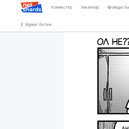
Комикстер
Хикаялар
Қоғамдаст
Жұмыс бетіне