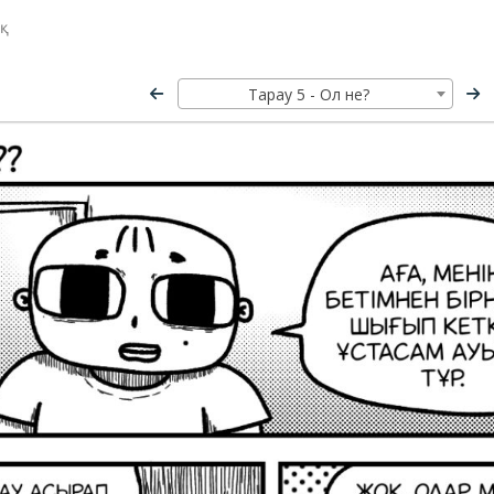
ық
Тарау 5 - Ол не?