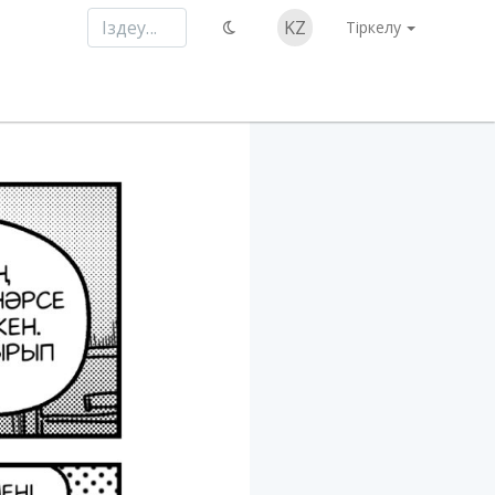
KZ
Тіркелу