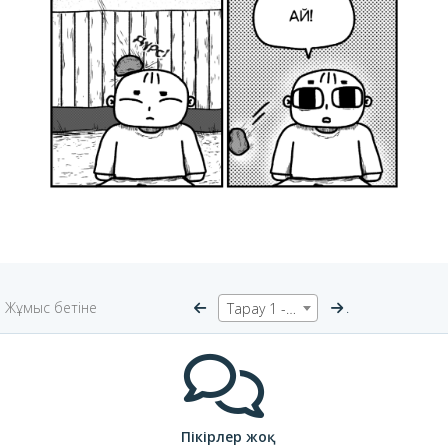
Жұмыс бетіне
.
Тарау 1 - Көрші
Пікірлер жоқ