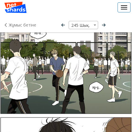
Tog
navi
Жұмыс бетіне
245 Шықты!